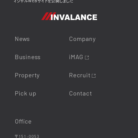
ィシャルWEBサイトを公開しました
News
Company
Business
iMAG
Property
Recruit
Pick up
Contact
Office
〒151-0053