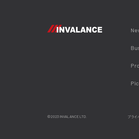
Ne
Bu
Pr
Pi
©2023 INVALANCE LTD.
プライ